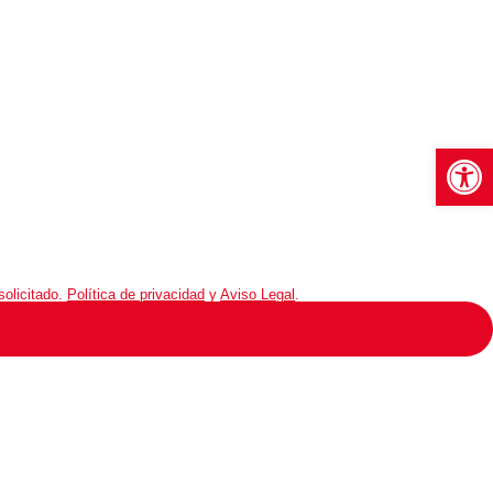
Abrir 
solicitado.
Política de privacidad
y
Aviso Legal
.