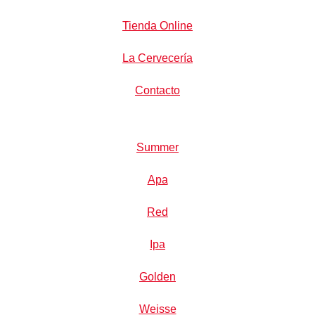
Tienda Online
La Cervecería
Contacto
Summer
Apa
Red
Ipa
Golden
Weisse