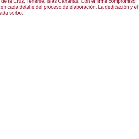
 de la Cruz, Tenerife, Islas Canarias. Con el firme compromiso
e en cada detalle del proceso de elaboración. La dedicación y el
cada sorbo.