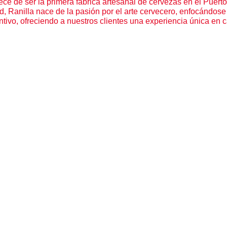
ce de ser la primera fábrica artesanal de cervezas en el Puerto
ad, Ranilla nace de la pasión por el arte cervecero, enfocándos
ntivo, ofreciendo a nuestros clientes una experiencia única en 